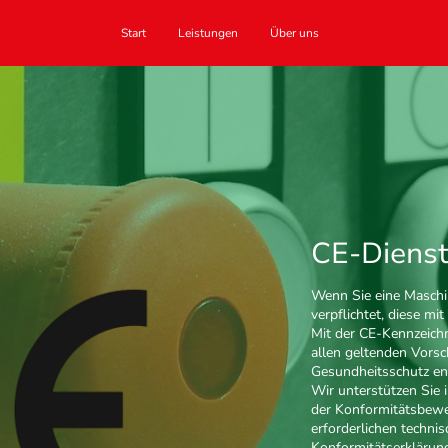
Start
Leistungen
Über uns
CE-Dienst
Wenn Sie eine Maschin
verpflichtet, diese m
Mit der CE-Kennzeichn
allen geltenden Vorsc
Gesundheitsschutz en
Wir unterstützen Sie
der Konformitätsbewe
erforderlichen techni
Konformitätserklärun