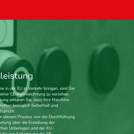
leistung
e in der EU in Verkehr bringen, sind Sie
it einer CE-Kennzeichnung zu versehen.
ung erklären Sie, dass Ihre Maschine
hriften bezüglich Sicherheit und
tspricht.
 in diesem Prozess von der Durchführung
rtung über die Erstellung der
schen Unterlagen und der EU-
g bis zur Anbringung der CE-